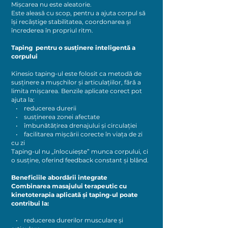
Mișcarea nu este aleatorie.
Este aleasă cu scop, pentru a ajuta corpul să
își recâștige stabilitatea, coordonarea și
încrederea în propriul ritm.
Taping pentru o susținere inteligentă a
corpului
Kinesio taping-ul este folosit ca metodă de
susținere a mușchilor și articulațiilor, fără a
limita mișcarea. Benzile aplicate corect pot
ajuta la:
• reducerea durerii
• susținerea zonei afectate
• îmbunătățirea drenajului și circulației
• facilitarea mișcării corecte în viața de zi
cu zi
Taping-ul nu „înlocuiește” munca corpului, ci
o susține, oferind feedback constant și blând.
Beneficiile abordării integrate
Combinarea masajului terapeutic cu
kinetoterapia aplicată și taping-ul poate
contribui la:
• reducerea durerilor musculare și