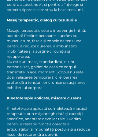
pentru a „destinde”, ci pentru a înțelege și
corecta tiparele care stau la baza tensiunii.
Masaj terapeutic, dialog cu țesuturile
Masajul terapeutic este o intervenție țintită,
adaptată fiecărei persoane. Lucrăm cu
musculatura, fascia și zonele de tensiune
pentru a reduce durerea, a îmbunătăți
mobilitatea și a susține circulația și
recuperarea.
Nu este un masaj standardizat, ci unul
personalizat, ghidat de ceea ce corpul
transmite în acel moment. Scopul nu este
doar relaxarea temporară, ci eliberarea
profundă a tensiunilor cronice și susținerea
echilibrului corporal.
Kinetoterapie aplicată, mișcare cu sens
Kinetoterapia aplicată completează masajul
terapeutic prin mișcare ghidată și exerciții
specifice, adaptate nevoilor tale. Lucrăm
pentru a restabili funcția corectă a
articulațiilor, a îmbunătăți postura și a reduce
riscul de recurență a durerii.