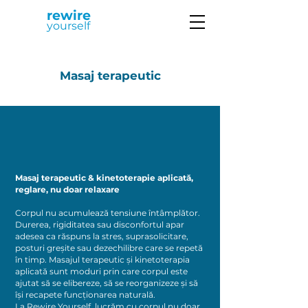
rewire
yourself
Masaj terapeutic
Masaj terapeutic & kinetoterapie aplicată,
reglare, nu doar relaxare
Corpul nu acumulează tensiune întâmplător.
Durerea, rigiditatea sau disconfortul apar
adesea ca răspuns la stres, suprasolicitare,
posturi greșite sau dezechilibre care se repetă
în timp. Masajul terapeutic și kinetoterapia
aplicată sunt moduri prin care corpul este
ajutat să se elibereze, să se reorganizeze și să
își recapete funcționarea naturală.
La Rewire Yourself, lucrăm cu corpul nu doar