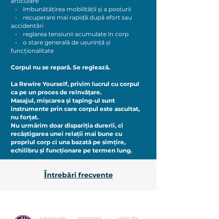
articulare
• îmbunătățirea mobilității și a posturii
• recuperare mai rapidă după efort sau
accidentări
• reglarea tensiunii acumulate în corp
• o stare generală de ușurință și
funcționalitate
Corpul nu se repară. Se reglează.
La Rewire Yourself, privim lucrul cu corpul
ca pe un proces de reînvățare.
Masajul, mișcarea și taping-ul sunt
instrumente prin care corpul este ascultat,
nu forțat.
Nu urmărim doar dispariția durerii, ci
recâștigarea unei relații mai bune cu
propriul corp ci una bazată pe simțire,
echilibru și funcționare pe termen lung.
Î
ntrebări frecvente